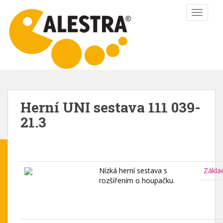
S
TOGGLE
k
i
p
t
o
m
a
i
Herní UNI sestava 111 039-
n
21.3
c
o
n
t
e
Nízká herní sestava s
Zákla
n
rozšířením o houpačku.
t