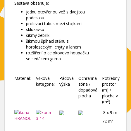
Sestava obsahuje:
jednu otevřenou vež s dvojitou
podestou
prolezací tubus mezi stojkami
skluzavku
šikmý žebřík
šikmou šplhací stěnu s
horolezeckými chyty a lanem
rozšíření o celokovovo houpačku
se sedákem guma
Materiál:
Věková
Pádová
Ochranná
Potřebný
kategorie:
výška
zóna /
prostor
dopadová
(m) /
plocha
plocha v
2
(m
)
8 x 9 m
2
72 m