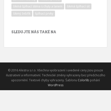
šikmá šplhací stěna s chyty a lanem
šikmá šplhací síť
šikmý žebřík
šplhací prvky
SLEDUJTE NÁS TAKÉ NA
© 2016 Alestra s.r.o. Všechna vyobrazení i uvedené ceny jsou pouze
ilustrativní a informativní. Technické změny vyhrazeny bez předchozího
upozornění. Textové chyby vyhrazeny. Šablonu
Colorlib
pohání
WordPress