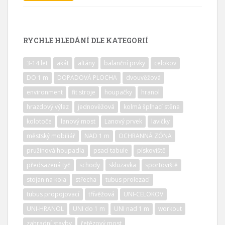
RYCHLE HLEDÁNÍ DLE KATEGORIÍ
3-14 let
akát
altány
balanční prvky
celokov
DO 1 m
DOPADOVÁ PLOCHA
dvouvěžová
environment
fit stroje
houpačky
hranol
hrazdový výlez
jednověžová
kolmá šplhací stěna
kolotoče
lanový most
Lanový prvek
lavičky
městský mobiliář
NAD 1 m
OCHRANNÁ ZÓNA
pružinová houpadla
psací tabule
pískoviště
předsazená tyč
schody
skluzavka
sportoviště
stojan na kola
střecha
tubus prolezací
tubus propojovací
třívěžová
UNI-CELOKOV
UNI-HRANOL
UNI do 1 m
UNI nad 1 m
workout
zahradní stavby
řetězový most