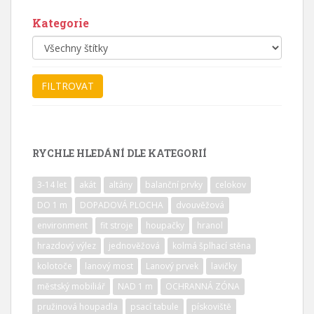
Kategorie
RYCHLE HLEDÁNÍ DLE KATEGORIÍ
3-14 let
akát
altány
balanční prvky
celokov
DO 1 m
DOPADOVÁ PLOCHA
dvouvěžová
environment
fit stroje
houpačky
hranol
hrazdový výlez
jednověžová
kolmá šplhací stěna
kolotoče
lanový most
Lanový prvek
lavičky
městský mobiliář
NAD 1 m
OCHRANNÁ ZÓNA
pružinová houpadla
psací tabule
pískoviště