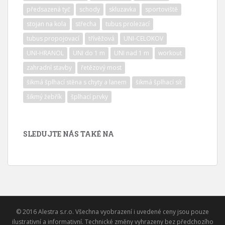
předsazená tyč
schody
skluzavka
sportoviště
stojan na kola
střecha
tubus prolezací
tubus propojovací
třívěžová
UNI-CELOKOV
UNI-HRANOL
UNI do 1 m
UNI nad 1 m
workout
zahradní stavby
řetězový most
šikmá šplhací stěna s chyty a lanem
šikmá šplhací síť
šikmý žebřík
šplhací prvky
SLEDUJTE NÁS TAKÉ NA
© 2016 Alestra s.r.o. Všechna vyobrazení i uvedené ceny jsou pouze
ilustrativní a informativní. Technické změny vyhrazeny bez předchozího