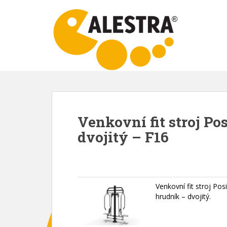
S
k
i
p
t
o
m
a
i
n
Venkovní fit stroj Po
c
dvojitý – F16
o
n
t
e
n
Venkovní fit stroj Pos
t
hrudník – dvojitý.