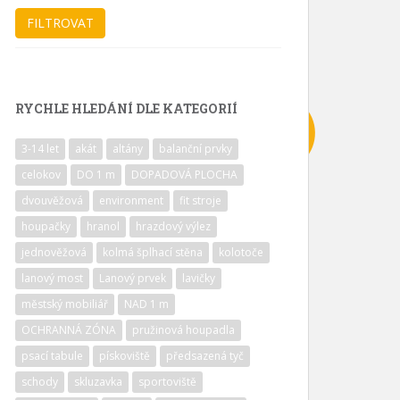
RYCHLE HLEDÁNÍ DLE KATEGORIÍ
3-14 let
akát
altány
balanční prvky
celokov
DO 1 m
DOPADOVÁ PLOCHA
dvouvěžová
environment
fit stroje
houpačky
hranol
hrazdový výlez
jednověžová
kolmá šplhací stěna
kolotoče
lanový most
Lanový prvek
lavičky
městský mobiliář
NAD 1 m
OCHRANNÁ ZÓNA
pružinová houpadla
psací tabule
pískoviště
předsazená tyč
schody
skluzavka
sportoviště