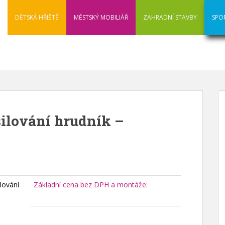
DĚTSKÁ HŘIŠTĚ
MĚSTSKÝ MOBILIÁŘ
ZAHRADNÍ STAVBY
SPO
silování hrudník –
ilování
Základní cena bez DPH a montáže: