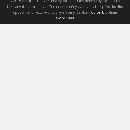
© 2016 Alestra s.r.o. Všechna vyobrazení i uvedené ceny jsou pouze
ilustrativní a informativní. Technické změny vyhrazeny bez předchozího
upozornění. Textové chyby vyhrazeny. Šablonu
Colorlib
pohání
WordPress