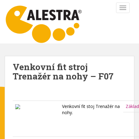
S
TOGGLE
k
i
p
t
o
m
a
i
Venkovní fit stroj
n
Trenažér na nohy – F07
c
o
n
t
e
Venkovní fit stoj Trenažér na
Základ
n
nohy.
t