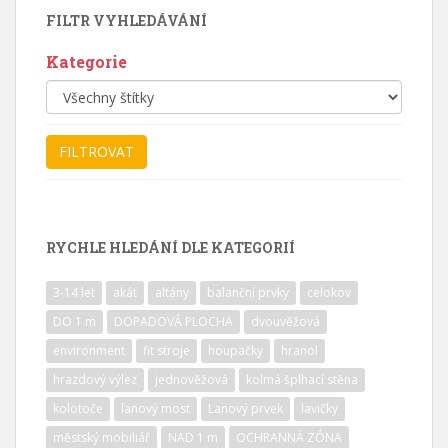
FILTR VYHLEDÁVÁNÍ
Kategorie
RYCHLE HLEDÁNÍ DLE KATEGORIÍ
3-14 let
akát
altány
balanční prvky
celokov
DO 1 m
DOPADOVÁ PLOCHA
dvouvěžová
environment
fit stroje
houpačky
hranol
hrazdový výlez
jednověžová
kolmá šplhací stěna
kolotoče
lanový most
Lanový prvek
lavičky
městský mobiliář
NAD 1 m
OCHRANNÁ ZÓNA