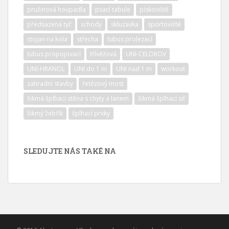
pružinová houpadla
psací tabule
pískoviště
předsazená tyč
schody
skluzavka
sportoviště
stojan na kola
střecha
tubus prolezací
tubus propojovací
třívěžová
UNI-CELOKOV
UNI-HRANOL
UNI do 1 m
UNI nad 1 m
workout
zahradní stavby
řetězový most
šikmá šplhací stěna s chyty a lanem
šikmá šplhací síť
šikmý žebřík
šplhací prvky
SLEDUJTE NÁS TAKÉ NA