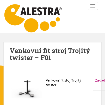
S
TOGGLE
k
i
p
t
o
m
a
i
Venkovní fit stroj Trojitý
n
twister – F01
c
o
n
t
e
Venkovní fit stoj Trojitý
Základ
n
twister.
t