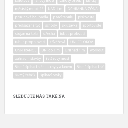
kolotoče
lanový most
Lanový prvek
lavičky
městský mobiliář
NAD 1 m
OCHRANNÁ ZÓNA
pružinová houpadla
psací tabule
pískoviště
předsazená tyč
schody
skluzavka
sportoviště
stojan na kola
střecha
tubus prolezací
tubus propojovací
třívěžová
UNI-CELOKOV
UNI-HRANOL
UNI do 1 m
UNI nad 1 m
workout
zahradní stavby
řetězový most
šikmá šplhací stěna s chyty a lanem
šikmá šplhací síť
šikmý žebřík
šplhací prvky
SLEDUJTE NÁS TAKÉ NA