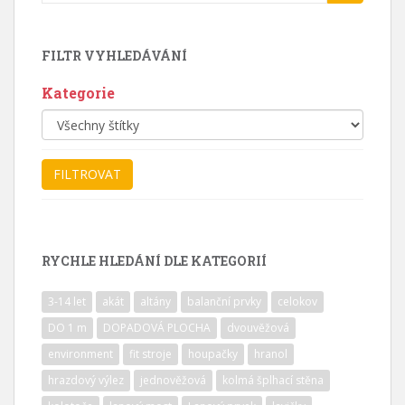
for:
FILTR VYHLEDÁVÁNÍ
Kategorie
RYCHLE HLEDÁNÍ DLE KATEGORIÍ
3-14 let
akát
altány
balanční prvky
celokov
DO 1 m
DOPADOVÁ PLOCHA
dvouvěžová
environment
fit stroje
houpačky
hranol
hrazdový výlez
jednověžová
kolmá šplhací stěna