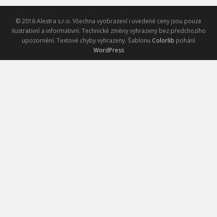
© 2016 Alestra s.r.o. Všechna vyobrazení i uvedené ceny jsou pouze
ilustrativní a informativní. Technické změny vyhrazeny bez předchozího
upozornění. Textové chyby vyhrazeny. Šablonu
Colorlib
pohání
WordPress