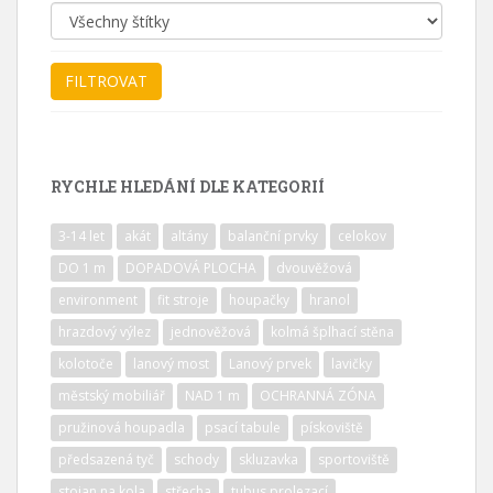
RYCHLE HLEDÁNÍ DLE KATEGORIÍ
3-14 let
akát
altány
balanční prvky
celokov
DO 1 m
DOPADOVÁ PLOCHA
dvouvěžová
environment
fit stroje
houpačky
hranol
hrazdový výlez
jednověžová
kolmá šplhací stěna
kolotoče
lanový most
Lanový prvek
lavičky
městský mobiliář
NAD 1 m
OCHRANNÁ ZÓNA
pružinová houpadla
psací tabule
pískoviště
předsazená tyč
schody
skluzavka
sportoviště
stojan na kola
střecha
tubus prolezací