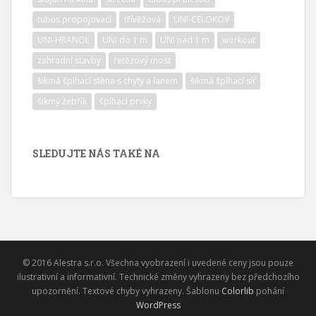
tubus propojovací
třívěžová
UNI-CELOKOV
UNI-HRANOL
UNI do 1 m
UNI nad 1 m
workout
zahradní stavby
řetězový most
šikmá šplhací stěna s chyty a lanem
šikmá šplhací síť
šikmý žebřík
šplhací prvky
SLEDUJTE NÁS TAKÉ NA
© 2016 Alestra s.r.o. Všechna vyobrazení i uvedené ceny jsou pouze
ilustrativní a informativní. Technické změny vyhrazeny bez předchozího
upozornění. Textové chyby vyhrazeny. Šablonu
Colorlib
pohání
WordPress