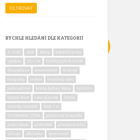
RYCHLE HLEDÁNÍ DLE KATEGORIÍ
3-14 let
akát
altány
balanční prvky
celokov
DO 1 m
DOPADOVÁ PLOCHA
dvouvěžová
environment
fit stroje
houpačky
hranol
hrazdový výlez
jednověžová
kolmá šplhací stěna
kolotoče
lanový most
Lanový prvek
lavičky
městský mobiliář
NAD 1 m
OCHRANNÁ ZÓNA
pružinová houpadla
psací tabule
pískoviště
předsazená tyč
schody
skluzavka
sportoviště