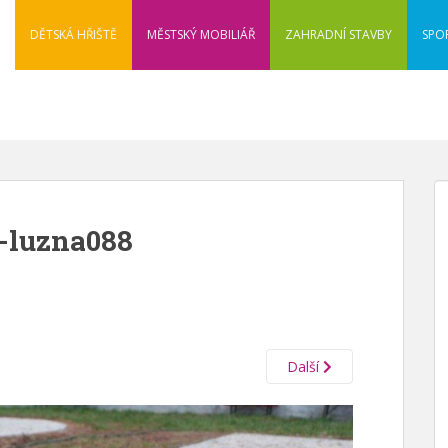
DĚTSKÁ HŘIŠTĚ
MĚSTSKÝ MOBILIÁŘ
ZAHRADNÍ STAVBY
SPO
u-luzna088
Další