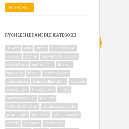
RYCHLE HLEDÁNÍ DLE KATEGORIÍ
3-14 let
akát
altány
balanční prvky
celokov
DO 1 m
DOPADOVÁ PLOCHA
dvouvěžová
environment
fit stroje
houpačky
hranol
hrazdový výlez
jednověžová
kolmá šplhací stěna
kolotoče
lanový most
Lanový prvek
lavičky
městský mobiliář
NAD 1 m
OCHRANNÁ ZÓNA
pružinová houpadla
psací tabule
pískoviště
předsazená tyč
schody
skluzavka
sportoviště