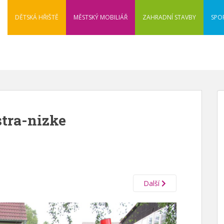
DĚTSKÁ HŘIŠTĚ
MĚSTSKÝ MOBILIÁŘ
ZAHRADNÍ STAVBY
SPO
stra-nizke
Další