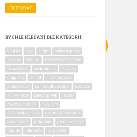
RYCHLE HLEDÁNÍ DLE KATEGORIÍ
3-14 let
akát
altány
balanční prvky
celokov
DO 1 m
DOPADOVÁ PLOCHA
dvouvěžová
environment
fit stroje
houpačky
hranol
hrazdový výlez
jednověžová
kolmá šplhací stěna
kolotoče
lanový most
Lanový prvek
lavičky
městský mobiliář
NAD 1 m
OCHRANNÁ ZÓNA
pružinová houpadla
psací tabule
pískoviště
předsazená tyč
schody
skluzavka
sportoviště