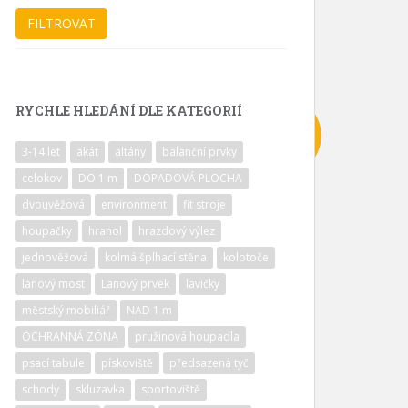
RYCHLE HLEDÁNÍ DLE KATEGORIÍ
3-14 let
akát
altány
balanční prvky
celokov
DO 1 m
DOPADOVÁ PLOCHA
dvouvěžová
environment
fit stroje
houpačky
hranol
hrazdový výlez
jednověžová
kolmá šplhací stěna
kolotoče
lanový most
Lanový prvek
lavičky
městský mobiliář
NAD 1 m
OCHRANNÁ ZÓNA
pružinová houpadla
psací tabule
pískoviště
předsazená tyč
schody
skluzavka
sportoviště