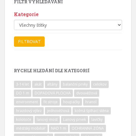
FILTR VYHLEDÁVÁNÍ
Kategorie
RYCHLE HLEDÁNÍ DLE KATEGORIÍ
3-14 let
akát
altány
balanční prvky
celokov
DO 1 m
DOPADOVÁ PLOCHA
dvouvěžová
environment
fit stroje
houpačky
hranol
hrazdový výlez
jednověžová
kolmá šplhací stěna
kolotoče
lanový most
Lanový prvek
lavičky
městský mobiliář
NAD 1 m
OCHRANNÁ ZÓNA