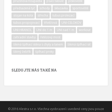
pružinová houpadla
psací tabule
pískoviště
předsazená tyč
schody
skluzavka
sportoviště
stojan na kola
střecha
tubus prolezací
tubus propojovací
třívěžová
UNI-CELOKOV
UNI-HRANOL
UNI do 1 m
UNI nad 1 m
workout
zahradní stavby
řetězový most
šikmá šplhací stěna s chyty a lanem
šikmá šplhací síť
šikmý žebřík
šplhací prvky
SLEDUJTE NÁS TAKÉ NA
© 2016 Alestra s.r.o. Všechna vyobrazení i uvedené ceny jsou pouze