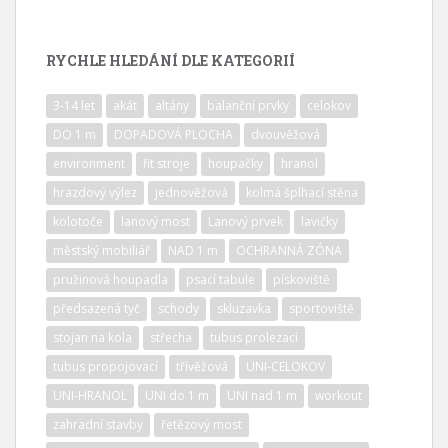
RYCHLE HLEDÁNÍ DLE KATEGORIÍ
3-14 let
akát
altány
balanční prvky
celokov
DO 1 m
DOPADOVÁ PLOCHA
dvouvěžová
environment
fit stroje
houpačky
hranol
hrazdový výlez
jednověžová
kolmá šplhací stěna
kolotoče
lanový most
Lanový prvek
lavičky
městský mobiliář
NAD 1 m
OCHRANNÁ ZÓNA
pružinová houpadla
psací tabule
pískoviště
předsazená tyč
schody
skluzavka
sportoviště
stojan na kola
střecha
tubus prolezací
tubus propojovací
třívěžová
UNI-CELOKOV
UNI-HRANOL
UNI do 1 m
UNI nad 1 m
workout
zahradní stavby
řetězový most