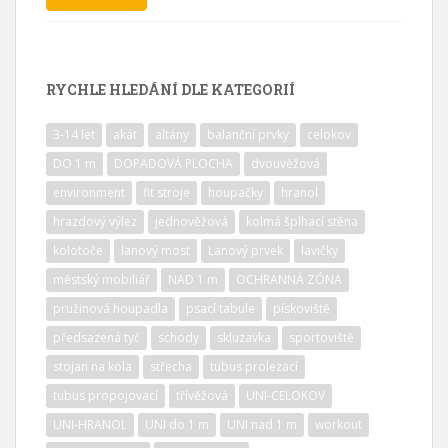
RYCHLE HLEDÁNÍ DLE KATEGORIÍ
3-14 let
akát
altány
balanční prvky
celokov
DO 1 m
DOPADOVÁ PLOCHA
dvouvěžová
environment
fit stroje
houpačky
hranol
hrazdový výlez
jednověžová
kolmá šplhací stěna
kolotoče
lanový most
Lanový prvek
lavičky
městský mobiliář
NAD 1 m
OCHRANNÁ ZÓNA
pružinová houpadla
psací tabule
pískoviště
předsazená tyč
schody
skluzavka
sportoviště
stojan na kola
střecha
tubus prolezací
tubus propojovací
třívěžová
UNI-CELOKOV
UNI-HRANOL
UNI do 1 m
UNI nad 1 m
workout