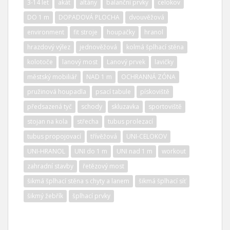
3-14 let
akát
altány
balanční prvky
celokov
DO 1 m
DOPADOVÁ PLOCHA
dvouvěžová
environment
fit stroje
houpačky
hranol
hrazdový výlez
jednověžová
kolmá šplhací stěna
kolotoče
lanový most
Lanový prvek
lavičky
městský mobiliář
NAD 1 m
OCHRANNÁ ZÓNA
pružinová houpadla
psací tabule
pískoviště
předsazená tyč
schody
skluzavka
sportoviště
stojan na kola
střecha
tubus prolezací
tubus propojovací
třívěžová
UNI-CELOKOV
UNI-HRANOL
UNI do 1 m
UNI nad 1 m
workout
zahradní stavby
řetězový most
šikmá šplhací stěna s chyty a lanem
šikmá šplhací síť
šikmý žebřík
šplhací prvky