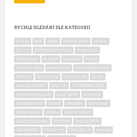
RYCHLE HLEDÁNÍ DLE KATEGORIÍ
3-14 let
akát
altány
balanční prvky
celokov
DO 1 m
DOPADOVÁ PLOCHA
dvouvěžová
environment
fit stroje
houpačky
hranol
hrazdový výlez
jednověžová
kolmá šplhací stěna
kolotoče
lanový most
Lanový prvek
lavičky
městský mobiliář
NAD 1 m
OCHRANNÁ ZÓNA
pružinová houpadla
psací tabule
pískoviště
předsazená tyč
schody
skluzavka
sportoviště
stojan na kola
střecha
tubus prolezací
tubus propojovací
třívěžová
UNI-CELOKOV
UNI-HRANOL
UNI do 1 m
UNI nad 1 m
workout