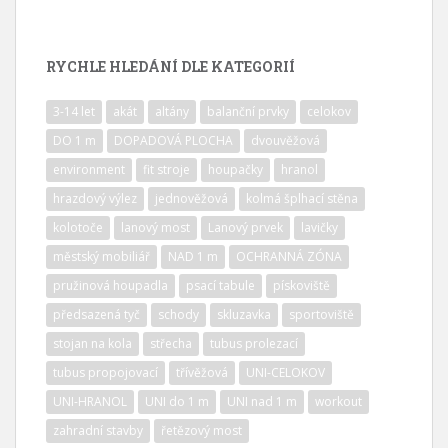
RYCHLE HLEDÁNÍ DLE KATEGORIÍ
3-14 let
akát
altány
balanční prvky
celokov
DO 1 m
DOPADOVÁ PLOCHA
dvouvěžová
environment
fit stroje
houpačky
hranol
hrazdový výlez
jednověžová
kolmá šplhací stěna
kolotoče
lanový most
Lanový prvek
lavičky
městský mobiliář
NAD 1 m
OCHRANNÁ ZÓNA
pružinová houpadla
psací tabule
pískoviště
předsazená tyč
schody
skluzavka
sportoviště
stojan na kola
střecha
tubus prolezací
tubus propojovací
třívěžová
UNI-CELOKOV
UNI-HRANOL
UNI do 1 m
UNI nad 1 m
workout
zahradní stavby
řetězový most