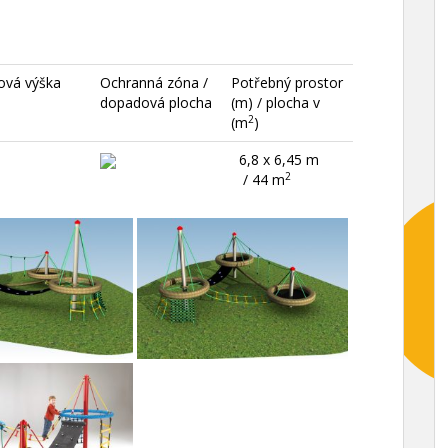
ová výška
Ochranná zóna /
Potřebný prostor
dopadová plocha
(m) / plocha v
2
(m
)
6,8 x 6,45 m
2
/ 44 m