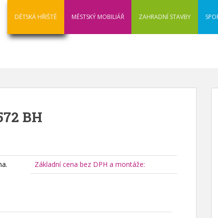
DĚTSKÁ HŘIŠTĚ
MĚSTSKÝ MOBILIÁŘ
ZAHRADNÍ STAVBY
SPO
 572 BH
na.
Základní cena bez DPH a montáže: