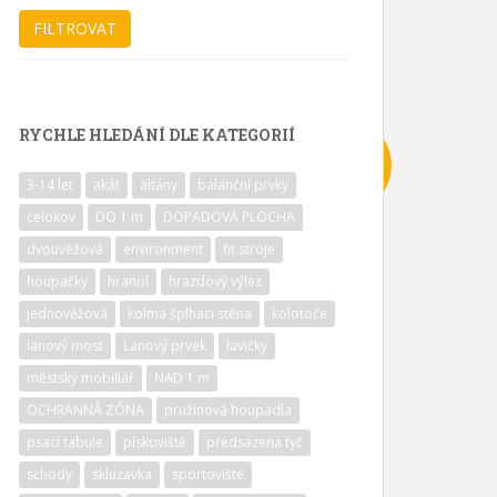
RYCHLE HLEDÁNÍ DLE KATEGORIÍ
3-14 let
akát
altány
balanční prvky
celokov
DO 1 m
DOPADOVÁ PLOCHA
dvouvěžová
environment
fit stroje
houpačky
hranol
hrazdový výlez
jednověžová
kolmá šplhací stěna
kolotoče
lanový most
Lanový prvek
lavičky
městský mobiliář
NAD 1 m
OCHRANNÁ ZÓNA
pružinová houpadla
psací tabule
pískoviště
předsazená tyč
schody
skluzavka
sportoviště