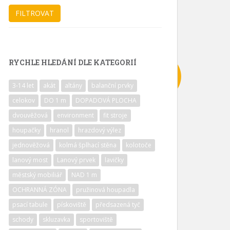
RYCHLE HLEDÁNÍ DLE KATEGORIÍ
3-14 let
akát
altány
balanční prvky
celokov
DO 1 m
DOPADOVÁ PLOCHA
dvouvěžová
environment
fit stroje
houpačky
hranol
hrazdový výlez
jednověžová
kolmá šplhací stěna
kolotoče
lanový most
Lanový prvek
lavičky
městský mobiliář
NAD 1 m
OCHRANNÁ ZÓNA
pružinová houpadla
psací tabule
pískoviště
předsazená tyč
schody
skluzavka
sportoviště