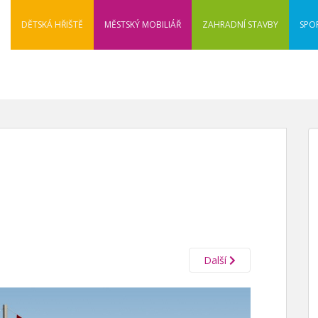
DĚTSKÁ HŘIŠTĚ
MĚSTSKÝ MOBILIÁŘ
ZAHRADNÍ STAVBY
SPO
Další