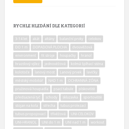
RYCHLE HLEDÁNÍ DLE KATEGORIÍ
3-14 let
akát
altány
balanční prvky
celokov
DO 1 m
DOPADOVÁ PLOCHA
dvouvěžová
environment
fit stroje
houpačky
hranol
hrazdový výlez
jednověžová
kolmá šplhací stěna
kolotoče
lanový most
Lanový prvek
lavičky
městský mobiliář
NAD 1 m
OCHRANNÁ ZÓNA
pružinová houpadla
psací tabule
pískoviště
předsazená tyč
schody
skluzavka
sportoviště
stojan na kola
střecha
tubus prolezací
tubus propojovací
třívěžová
UNI-CELOKOV
UNI-HRANOL
UNI do 1 m
UNI nad 1 m
workout