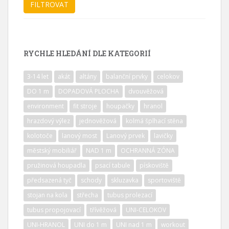
RYCHLE HLEDÁNÍ DLE KATEGORIÍ
3-14 let
akát
altány
balanční prvky
celokov
DO 1 m
DOPADOVÁ PLOCHA
dvouvěžová
environment
fit stroje
houpačky
hranol
hrazdový výlez
jednověžová
kolmá šplhací stěna
kolotoče
lanový most
Lanový prvek
lavičky
městský mobiliář
NAD 1 m
OCHRANNÁ ZÓNA
pružinová houpadla
psací tabule
pískoviště
předsazená tyč
schody
skluzavka
sportoviště
stojan na kola
střecha
tubus prolezací
tubus propojovací
třívěžová
UNI-CELOKOV
UNI-HRANOL
UNI do 1 m
UNI nad 1 m
workout