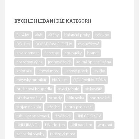
RYCHLE HLEDÁNÍ DLE KATEGORIÍ
3-14 let
akát
altány
balanční prvky
celokov
DO 1 m
DOPADOVÁ PLOCHA
dvouvěžová
environment
fit stroje
houpačky
hranol
hrazdový výlez
jednověžová
kolmá šplhací stěna
kolotoče
lanový most
Lanový prvek
lavičky
městský mobiliář
NAD 1 m
OCHRANNÁ ZÓNA
pružinová houpadla
psací tabule
pískoviště
předsazená tyč
schody
skluzavka
sportoviště
stojan na kola
střecha
tubus prolezací
tubus propojovací
třívěžová
UNI-CELOKOV
UNI-HRANOL
UNI do 1 m
UNI nad 1 m
workout
zahradní stavby
řetězový most