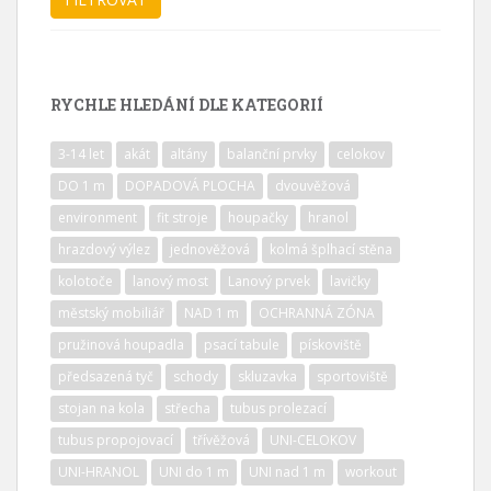
RYCHLE HLEDÁNÍ DLE KATEGORIÍ
3-14 let
akát
altány
balanční prvky
celokov
DO 1 m
DOPADOVÁ PLOCHA
dvouvěžová
environment
fit stroje
houpačky
hranol
hrazdový výlez
jednověžová
kolmá šplhací stěna
kolotoče
lanový most
Lanový prvek
lavičky
městský mobiliář
NAD 1 m
OCHRANNÁ ZÓNA
pružinová houpadla
psací tabule
pískoviště
předsazená tyč
schody
skluzavka
sportoviště
stojan na kola
střecha
tubus prolezací
tubus propojovací
třívěžová
UNI-CELOKOV
UNI-HRANOL
UNI do 1 m
UNI nad 1 m
workout