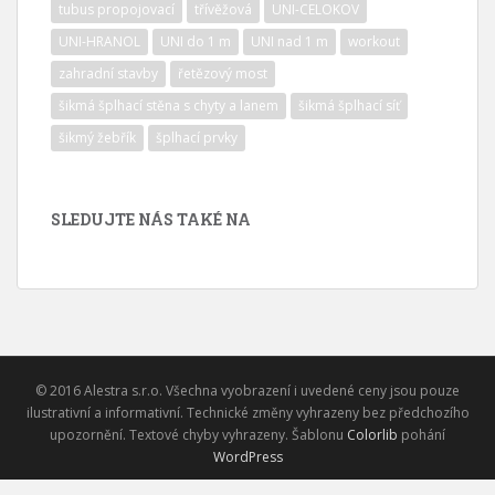
tubus propojovací
třívěžová
UNI-CELOKOV
UNI-HRANOL
UNI do 1 m
UNI nad 1 m
workout
zahradní stavby
řetězový most
šikmá šplhací stěna s chyty a lanem
šikmá šplhací síť
šikmý žebřík
šplhací prvky
SLEDUJTE NÁS TAKÉ NA
© 2016 Alestra s.r.o. Všechna vyobrazení i uvedené ceny jsou pouze
ilustrativní a informativní. Technické změny vyhrazeny bez předchozího
upozornění. Textové chyby vyhrazeny. Šablonu
Colorlib
pohání
WordPress