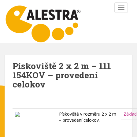
S
TOGGLE
k
i
p
t
o
m
a
i
Pískoviště 2 x 2 m – 111
n
154KOV – provedení
c
o
celokov
n
t
e
n
Pískoviště v rozměru 2 x 2 m
Základ
t
– provedení celokov.