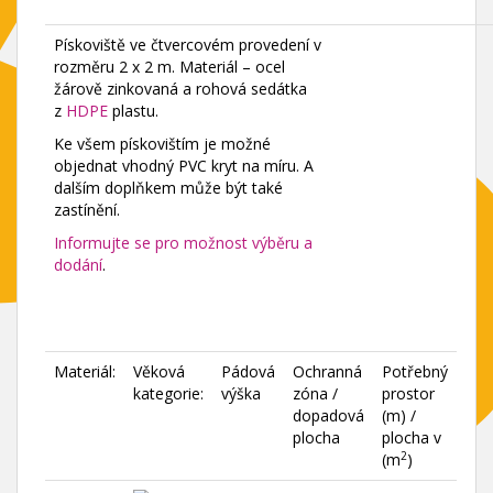
Pískoviště ve čtvercovém provedení v
rozměru 2 x 2 m. Materiál – ocel
žárově zinkovaná a rohová sedátka
z
HDPE
plastu.
Ke všem pískovištím je možné
objednat vhodný PVC kryt na míru. A
dalším doplňkem může být také
zastínění.
Informujte se pro možnost výběru a
dodání
.
Materiál:
Věková
Pádová
Ochranná
Potřebný
kategorie:
výška
zóna /
prostor
dopadová
(m) /
plocha
plocha v
2
(m
)