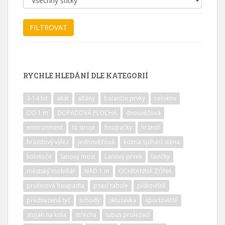
RYCHLE HLEDÁNÍ DLE KATEGORIÍ
3-14 let
akát
altány
balanční prvky
celokov
DO 1 m
DOPADOVÁ PLOCHA
dvouvěžová
environment
fit stroje
houpačky
hranol
hrazdový výlez
jednověžová
kolmá šplhací stěna
kolotoče
lanový most
Lanový prvek
lavičky
městský mobiliář
NAD 1 m
OCHRANNÁ ZÓNA
pružinová houpadla
psací tabule
pískoviště
předsazená tyč
schody
skluzavka
sportoviště
stojan na kola
střecha
tubus prolezací